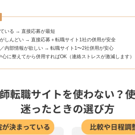
ている → 直接応募が最短
がしんどい → 直接応募＋転職サイト1社の併用が安全
／内部情報が欲しい → 転職サイト1〜2社併用が安心
ル中心に整えてから併用すればOK（連絡ストレスが激減します）