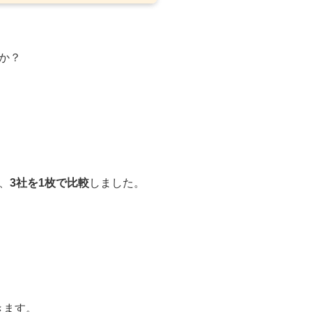
か？
、
3社を1枚で比較
しました。
きます。