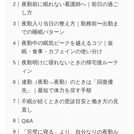
夜勤前に眠れない看護師へ｜前日の過ご
し方
夜勤入り当日の整え方｜勤務前〜出勤ま
での睡眠パターン
夜勤中の眠気ピークを越えるコツ｜仮
眠・食事・カフェインの使い分け
夜勤明けに寝れないときの帰宅後ルーテ
ィン
連勤（夜勤→夜勤）のときは「回復優
先」｜最短で体力を戻す手順
不眠が続くときの受診目安と働き方の見
直し
Q&A
「完璧に寝る」より、自分なりの夜勤ル