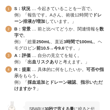
S：状況
… 今起きていることを一言で。
例）「報告です。Aさん、術後12時間で
ドレ
ーン排液が増加
しています。」
B：背景
… 前と比べてどうか、関連情報を
数
字で
。
例）「総量
250mL
、直近
3時間で100mL
。ヘ
モグロビン
前10.5→今9.6
です。」
A：評価
… 自分の見立てを短く。
例）「
出血リスクあり
と考えます。」
R：提案
… 具体的に何をしたいか。
可否や指
示
をもらう。
例）「
採血追加とドレーン確認
、
指示いただ
けますか？
」
SBARは
30秒で言える量
に絞ると伝