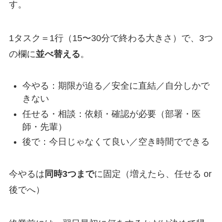
す。
1タスク＝1行（15〜30分で終わる大きさ）で、3つ
の欄に
並べ替える
。
今やる：期限が迫る／安全に直結／自分しかで
きない
任せる・相談：依頼・確認が必要（部署・医
師・先輩）
後で：今日じゃなくて良い／空き時間でできる
今やるは
同時3つまで
に固定（増えたら、任せる or
後でへ）