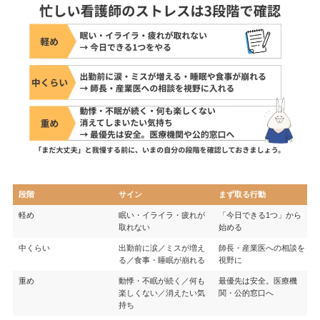
段階
サイン
まず取る行動
軽め
眠い・イライラ・疲れが
「今日できる1つ」から
取れない
始める
中くらい
出勤前に涙／ミスが増え
師長・産業医への相談を
る／食事・睡眠が崩れる
視野に
重め
動悸・不眠が続く／何も
最優先は安全。医療機
楽しくない／消えたい気
関・公的窓口へ
持ち