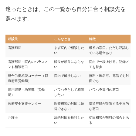
迷ったときは、この一覧から自分に合う相談先を
選べます。
相談先
こんなとき
特徴
看護師長
まず院内で相談した
最初の窓口。ただし黙認し
い
ている場合あり
看護部長・院内のハラスメ
師長が頼りにならな
院内で一段上げる。記録メ
ント相談窓口
い
モを持参
総合労働相談コーナー（都
院内で解決しない
無料・匿名可。電話でも対
道府県労働局）
面でも
雇用環境・均等部（労働
パワハラとして相談
パワハラ専門の窓口
局）
したい
医療安全支援センター
医療機関の対応に納
都道府県が設置する中立的
得できない
な窓口
弁護士
法的対応を検討した
初回相談が無料の場合もあ
い
る