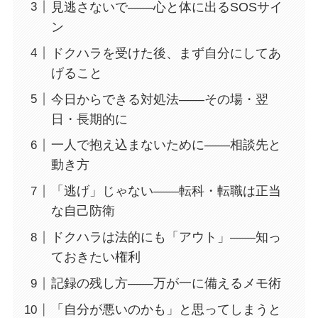
見逃さないで——心と体に出るSOSサイ
ン
ドクハラを受けた後、まず自分にしてあ
げること
今日からできる対処法——その場・翌
日・長期的に
一人で抱え込まないために——相談先と
動き方
「逃げ」じゃない——転科・転職は正当
な自己防衛
ドクハラは法的にも「アウト」——知っ
ておきたい権利
記録の残し方——万が一に備えるメモ術
「自分が悪いのかも」と思ってしまうと