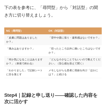
下の表を参考に、「尋問型」から「対話型」の聞
き方に切り替えましょう。
NG（尋問型）
OK（対話型）
「皮膚に問題はありました
「背中や踵に張り・違和感はないですか？」
か？」
「痛みはありますか？」
「切ったところ以外に痛いところはないです
か？」
「何か気になることはあります
「どんな小さなことでもいいので教えてくだ
か？」（単発で終わる）
さい」（安心感を添えて聞く）
「わかりました」で記録シート
メモしながらも患者に視線を向け「ほかに
に目を落とす
は？」と続ける
Step4｜記録と申し送り——確認した内容を
次に活かす