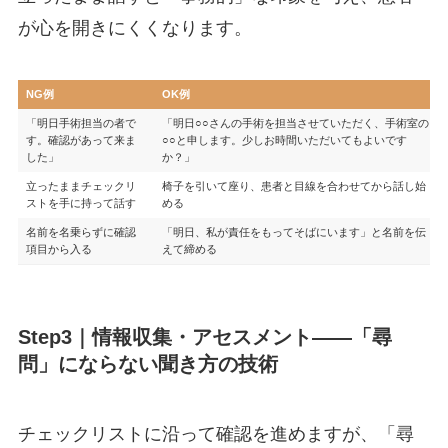
が心を開きにくくなります。
NG例
OK例
「明日手術担当の者で
「明日○○さんの手術を担当させていただく、手術室の
す。確認があって来ま
○○と申します。少しお時間いただいてもよいです
した」
か？」
立ったままチェックリ
椅子を引いて座り、患者と目線を合わせてから話し始
ストを手に持って話す
める
名前を名乗らずに確認
「明日、私が責任をもってそばにいます」と名前を伝
項目から入る
えて締める
Step3｜情報収集・アセスメント——「尋
問」にならない聞き方の技術
チェックリストに沿って確認を進めますが、「尋