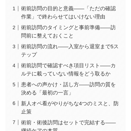
術前訪問の目的と意義——「ただの確認
作業」で終わらせてはいけない理由
術前訪問のタイミングと事前準備——訪
問前に整えておくこと
術前訪問の流れ——入室から退室まで5ス
テップ
術前訪問で確認すべき項目リスト——カ
ルテに載っていない情報をどう取るか
患者への声かけ・話し方——訪問の質を
決める「最初の一言」
新人オペ看がやりがちな4つのミスと、防
止策
術前・術後訪問はセットで完結する——
継続ケアの本質