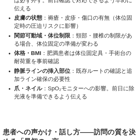
は必ず外す。前日確認で対応できるよう早めに
伝える
皮膚の状態
：褥瘡・皮疹・傷口の有無（体位固
定時の圧迫リスクに影響）
関節可動域・体位制限
：頸部・腰椎の制限があ
る場合、体位固定の準備が変わる
体格・BMI
：肥満患者は体位固定具・手術台の
耐荷重を事前確認
静脈ラインの挿入部位
：既存ルートの確認と追
加ライン確保の必要性
爪・ネイル
：SpO₂モニターへの影響。前日に除
光液を準備できるよう伝える
患者への声かけ・話し方——訪問の質を決