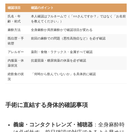
確認項目
確認のポイント
氏名・年
本人確認はフルネームで（「○○さんですか？」ではなく「お名前
齢・術式
を教えてください」）
麻酔方法
全身麻酔か局所麻酔かで確認項目が変わる
既往歴・手
前回の麻酔での問題（悪性高熱症など）を必ず確認
術歴
アレルギー
薬剤・食物・ラテックス・金属すべて確認
内服薬・休
抗凝固薬・糖尿病薬の休薬を必ず確認
薬状況
絶飲食の状
「何時から飲んでいないか」を具体的に確認
況
手術に直結する身体的確認事項
義歯・コンタクトレンズ・補聴器
：全身麻酔時