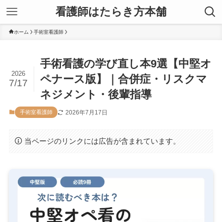
看護師はたらき方本舗
ホーム
手術室看護師
手術看護の学び直し本9選【中堅オ
2026
ペナース版】｜合併症・リスクマ
7/17
ネジメント・後輩指導
2026年7月17日
手術室看護師
当ページのリンクには広告が含まれています。