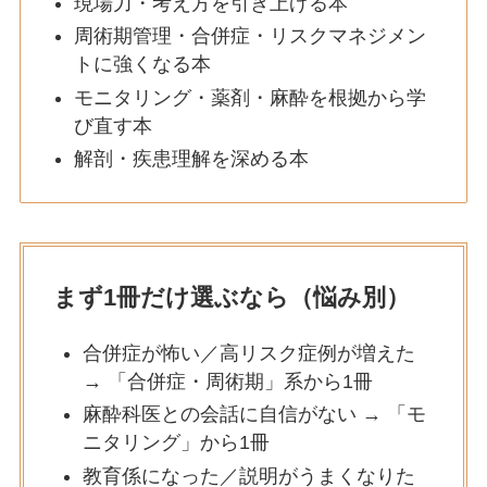
現場力・考え方を引き上げる本
周術期管理・合併症・リスクマネジメン
トに強くなる本
モニタリング・薬剤・麻酔を根拠から学
び直す本
解剖・疾患理解を深める本
まず1冊だけ選ぶなら（悩み別）
合併症が怖い／高リスク症例が増えた
→
「合併症・周術期」系から1冊
麻酔科医との会話に自信がない →
「モ
ニタリング」から1冊
教育係になった／説明がうまくなりた