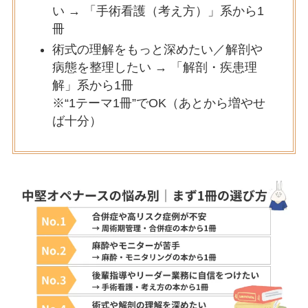
い →
「手術看護（考え方）」系から1
冊
術式の理解をもっと深めたい／解剖や
病態を整理したい →
「解剖・疾患理
解」系から1冊
※“1テーマ1冊”でOK（あとから増やせ
ば十分）