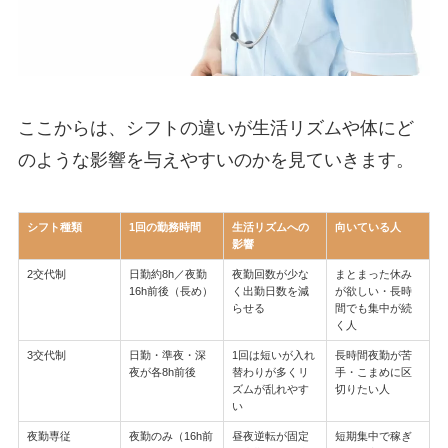
ここからは、シフトの違いが生活リズムや体にど
のような影響を与えやすいのかを見ていきます。
シフト種類
1回の勤務時間
生活リズムへの
向いている人
影響
2交代制
日勤約8h／夜勤
夜勤回数が少な
まとまった休み
16h前後（長め）
く出勤日数を減
が欲しい・長時
らせる
間でも集中が続
く人
3交代制
日勤・準夜・深
1回は短いが入れ
長時間夜勤が苦
夜が各8h前後
替わりが多くリ
手・こまめに区
ズムが乱れやす
切りたい人
い
夜勤専従
夜勤のみ（16h前
昼夜逆転が固定
短期集中で稼ぎ